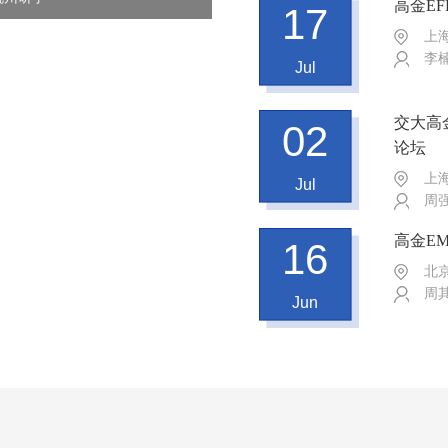
高金E
17
上
李
Jul
交大高
02
论坛
上
Jul
周
高金E
16
北
周
Jun