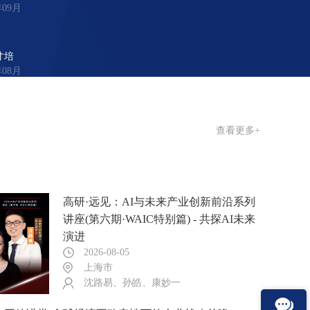
年09月
才培
年08月
查看更多+
高研·远见：AI与未来产业创新前沿系列
讲座(第六期·WAIC特别篇) - 共探AI未来
演进
2026-08-05
上海市
沈路易、孙皓、康妙一