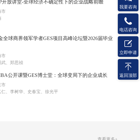
FP开放讲堂-全球经济不确定性下的企业战略前瞻
我要咨询
海市
楠
电话咨询
金全球商界领军学者GES项目高峰论坛暨2026届毕业
立即申请
海市
强武、郑思祯
MBA公开课暨GES博士堂：全球变局下的企业成长
返回顶部
京市
其仁、李树华、史春宝、徐光平
查看更多+