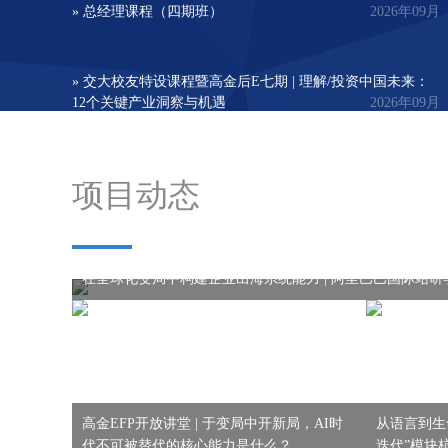
» 总经理课程（四期班）
2026年09月
» 交大校友特设课程暨高金后E七期 | 理解/投资中国未来：
12个关键产业洞察与机遇
2026年09月
项目动态
在全球化变局中构建企业出海系统能力 | 阿里巴巴国际站研学
高金EFP开放讲堂 | 于变局中开新局，AI时
从语言到生
代不可被替代的核心能力是什么？
迭代”模块