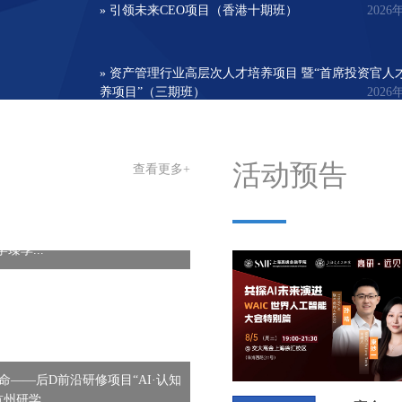
» 引领未来CEO项目（香港十期班）
2026
» 资产管理行业高层次人才培养项目 暨“首席投资官人
养项目”（三期班）
2026
活动预告
查看更多+
臻享...
命——后D前沿研修项目“AI·认知
杭州研学